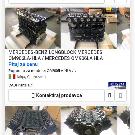
MERCEDES-BENZ LONGBLOCK MERCEDES
OM906LA-HLA / MERCEDES OM906LA HLA
Pitaj za cenu
Pogodno za modele:
OM906LA-HLA /
MERCEDES OM906LA HLA
Italija, Calenzano
CADI Parts s.r.l.
Kontaktiraj prodavca