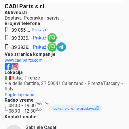
CADI Parts s.r.l.
Aktivnosti
Dostava, Popravka i servis
Brojevi telefona
Prikaži
+39 055 ...
Prikaži
+39 3939...
Prikaži
+39 3939...
Veb stranica kompanije
www.cadiparts.com
Lokacija
Italija, Firenze
Via delle Cantine, 27 50041 Calenzano - FirenzeTuscany -
Italy
Pogledaj mapu
Radno vreme
Pon - Pet
08:30 - 19:00
Lokalno vreme prodavca
Sub
08:30 - 12:30
Kontakt osobe
Gabriele Casati