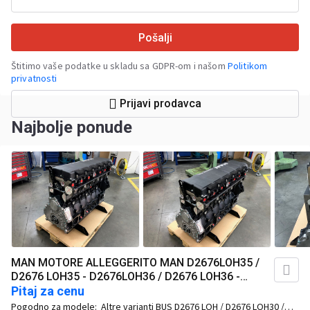
Pošalji
Štitimo vaše podatke u skladu sa GDPR-om i našom
Politikom
privatnosti
Prijavi prodavca
Najbolje ponude
MAN MOTORE ALLEGGERITO MAN D2676LOH35 /
D2676 LOH35 - D2676LOH36 / D2676 LOH36 -
D2676LOH37 / D2676 LOH37 (bus)
Pitaj za cenu
Pogodno za modele:
Altre varianti BUS D2676 LOH / D2676 LOH30 /