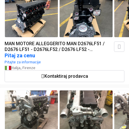
MAN MOTORE ALLEGGERITO MAN D2676LF51 /
D2676 LF51 - D2676LF52 / D2676 LF52 -
D2676LF53 / D2676 LF53 (camion)
Pitaj za cenu
Pitajte za informacije
Italija, Firenze
Kontaktiraj prodavca