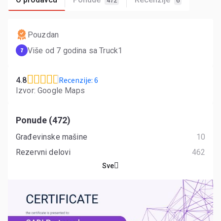
472
6
Pouzdan
Više od 7 godina sa Truck1
7
Recenzije: 6
4.8
Izvor: Google Maps
Ponude (472)
Građevinske mašine
10
Rezervni delovi
462
Sve