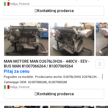
D2676 LOH31 / D2676 LOH32 / D2676 LOH35 / D2676 LOH36 Atre
Italija, Firenze
varianti TRUCK D2676 LF / D2676 LF25 / D2676 LF45 / D2676 LF46 /
Kontaktiraj prodavca
D2676 LF47 / D2676 LF48 / D2676 LF50 / D2676 LF55 / D2676 LF56 /
D2676 LF57
MAN MOTORE MAN D2676LOH26 - 440CV - EEV -
BUS MAN 81007066264 / 81007069264
Pitaj za cenu
Pogodno za modele:
Produciamo anche: D2676LOH01 D2676LOH02
D2676LOH04 D2676LOH10 D2676LOH27 D2676LOH28
Zamenjuje OEM:
81007066268, 81007069268
Italija, Firenze
Kontaktiraj prodavca