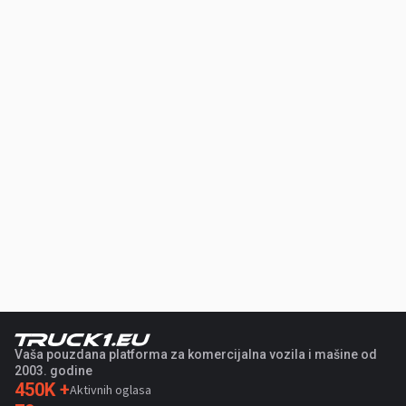
Vaša pouzdana platforma za komercijalna vozila i mašine od
2003. godine
450K +
Aktivnih oglasa