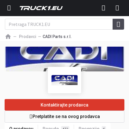
Prodavci
CADI Parts s.r.l.
Kontaktirajte prodavca
Pretplatite se na ovog prodavca
O prodavcu
Ponude
Recenzije