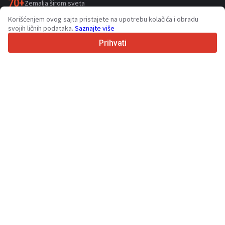
70+
Zemalja širom sveta
36
Podržanih jezika
Korišćenjem ovog sajta pristajete na upotrebu kolačića i obradu
svojih ličnih podataka.
Saznajte više
4.7/5
Trustpilot
Prihvati
Za prodavce
Usluge promocije
Cene usluga koje se plaćaju
Podrška
Za kupce
Recenzije brendova
Izložbe
Lizing
Informacije
O stranici Truck1