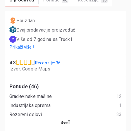
46
36
Pouzdan
Ovaj prodavac je proizvođač
Više od 7 godina sa Truck1
7
Prikaži više
Recenzije: 36
4.3
Izvor: Google Maps
Ponude (46)
Građevinske mašine
12
Industrijska oprema
1
Rezervni delovi
33
Sve