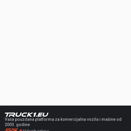
Vaša pouzdana platforma za komercijalna vozila i mašine od
2003. godine
450K +
Aktivnih oglasa