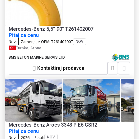
Mercedes-Benz 5,5'' 90° T261402007
Pitaj za cenu
Nov
Zamenjuje OEM:
T261402007
NOV
Turska, Arona
BMS BETON MAKINE SERVIS LTD
Kontaktiraj prodavca
Mercedes-Benz Arocs 3343 P E6 GSR2
Pitaj za cenu
Nov
2026
8 sati
NOV