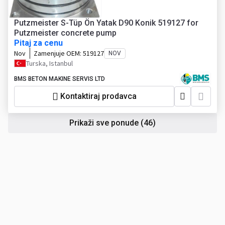
Putzmeister S-Tüp Ön Yatak D90 Konik 519127 for
Putzmeister concrete pump
Pitaj za cenu
Nov
Zamenjuje OEM:
519127
NOV
Turska, Istanbul
BMS BETON MAKINE SERVIS LTD
Kontaktiraj prodavca
Prikaži sve ponude
(46)