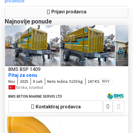
privatnosti
Prijavi prodavca
Najnovije ponude
BMS BSP 1409
Pitaj za cenu
Nov
2025
8 sati
Neto težina:
5150 kg
247 KS
NOV
Turska, Istanbul
BMS BETON MAKINE SERVIS LTD
Kontaktiraj prodavca