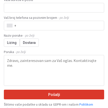
Vaš broj telefona sa pozivnim brojem
- po želji
+
Naziv poruke
- po želji
Lizing
Dostava
Poruka
- po želji
Pošalji
Štitimo vaše podatke u skladu sa GDPR-om i našom
Politikom