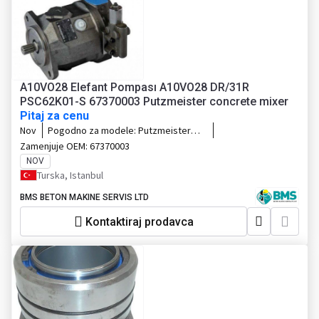
A10VO28 Elefant Pompası A10VO28 DR/31R
PSC62K01-S 67370003 Putzmeister concrete mixer
Pitaj za cenu
Nov
Pogodno za modele:
Putzmeister
concrete mixer
Zamenjuje OEM:
67370003
NOV
Turska, Istanbul
BMS BETON MAKINE SERVIS LTD
Kontaktiraj prodavca