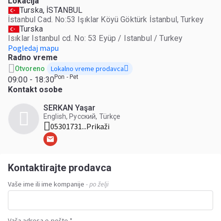
Lokacija
Turska, İSTANBUL
İstanbul Cad. No:53 Işıklar Köyü Göktürk İstanbul, Turkey
Turska
Isıklar Istanbul cd. No: 53 Eyüp / Istanbul / Turkey
Pogledaj mapu
Radno vreme
Lokalno vreme prodavca
Otvoreno
Pon - Pet
09:00 - 18:30
Kontakt osobe
SERKAN Yaşar
English, Русский, Türkçe
05301731...
Prikaži
Kontaktirajte prodavca
Vaše ime ili ime kompanije
- po želji
Vaša adresa e-pošte *