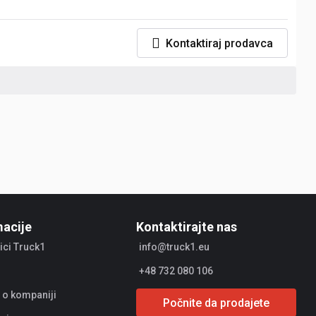
Kontaktiraj prodavca
macije
Kontaktirajte nas
ici Truck1
info@truck1.eu
+48 732 080 106
 o kompaniji
Počnite da prodajete