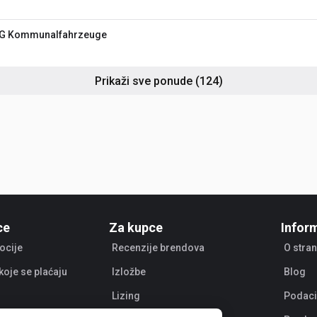
KG Kommunalfahrzeuge
Prikaži sve ponude
(124)
ce
Za kupce
Infor
ocije
Recenzije brendova
O stran
koje se plaćaju
Izložbe
Blog
Lizing
Podaci