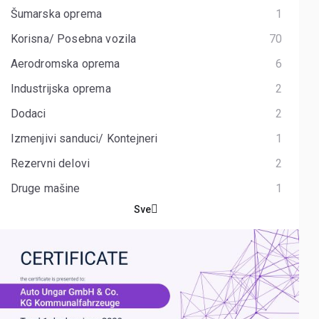
Šumarska oprema
1
Korisna/ Posebna vozila
70
Aerodromska oprema
6
Industrijska oprema
2
Dodaci
2
Izmenjivi sanduci/ Kontejneri
1
Rezervni delovi
2
Druge mašine
1
Sve