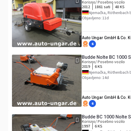
Korisno/ Posebno vozilo
2012
1861 sati
48 KS
Njemačka, Röthenbach b
Objavljeno: 11d
Auto Ungar GmbH & Co. 
6
Budde Nolte BC 1000 S
Korisno/ Posebno vozilo
2019
6 KS
Njemačka, Röthenbach b
Objavljeno: 14d
Auto Ungar GmbH & Co. 
6
Budde BC 1000 Nolte S
Korisno/ Posebno vozilo
1997
6 KS