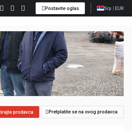
Postavite oglas
Srp
| EUR
Pretplatite se na ovog prodavca
irajte prodavca