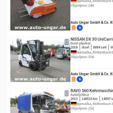
Njemačka, Röthenbach b
Objavljeno: 14d
Auto Ungar GmbH & Co. 
6
NISSAN DX 30 UniCarri
Dizel viljuškar
2018
dizel
8884 sati
V
Njemačka, Röthenbach b
Objavljeno: 15d
Auto Ungar GmbH & Co. 
6
RAVO 560 Kehrmaschin
Autočistilica
2013
140533 km
14897 s
Njemačka, Röthenbach b
Objavljeno: 15d