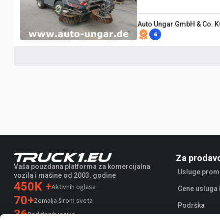
Auto Ungar GmbH & Co. 
6
Za prodav
Vaša pouzdana platforma za komercijalna
Usluge prom
vozila i mašine od 2003. godine
450K +
Aktivnih oglasa
Cene usluga 
70+
Zemalja širom sveta
Podrška
36
Podržanih jezika