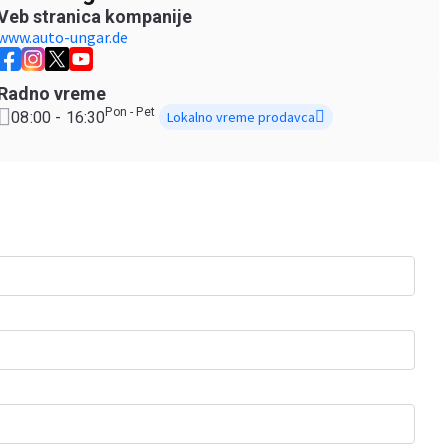
Veb stranica kompanije
www.auto-ungar.de
Radno vreme
Pon - Pet
08:00 - 16:30
Lokalno vreme prodavca