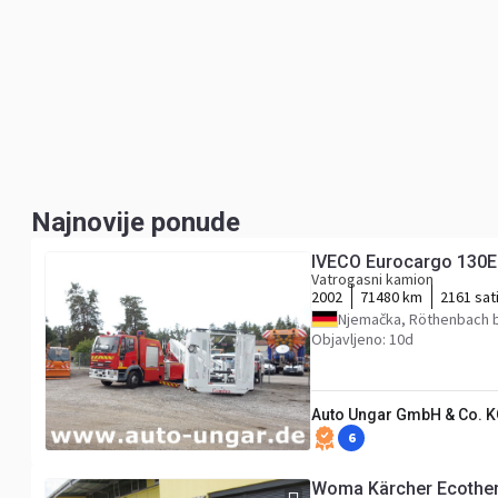
Najnovije ponude
IVECO Eurocargo 130E2
Vatrogasni kamion
2002
71480 km
2161 sat
Njemačka, Röthenbach b
Objavljeno: 10d
Auto Ungar GmbH & Co. 
6
Woma Kärcher Ecother