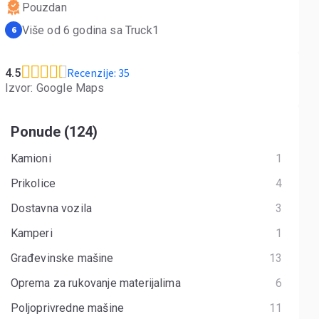
Pouzdan
Više od 6 godina sa Truck1
6
Recenzije: 35
4.5
Izvor: Google Maps
Ponude (124)
Kamioni
1
Prikolice
4
Dostavna vozila
3
Kamperi
1
Građevinske mašine
13
Oprema za rukovanje materijalima
6
Poljoprivredne mašine
11