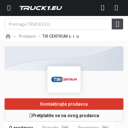
Prodavci
TIR CENTRUM s. r. o.
Kontaktirajte prodavca
Pretplatite se na ovog prodavca
O prodavcu
Ponude
Recenzije