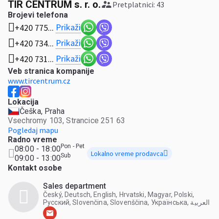
TIR CENTRUM s. r. o.
Pretplatnici: 43
Brojevi telefona
Prikaži
+420 775...
Prikaži
+420 734...
Prikaži
+420 731...
Veb stranica kompanije
www.tircentrum.cz
Lokacija
Češka, Praha
Vsechromy 103, Strancice 251 63
Pogledaj mapu
Radno vreme
Pon - Pet
08:00 - 18:00
Lokalno vreme prodavca
Sub
09:00 - 13:00
Kontakt osobe
Sales department
Český, Deutsch, English, Hrvatski, Magyar, Polski,
Русский, Slovenčina, Slovenščina, Українська, العربية