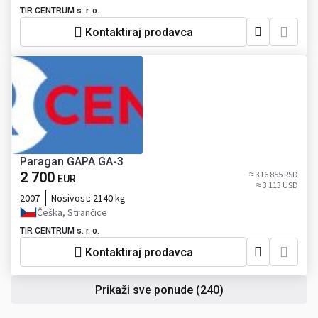
TIR CENTRUM s. r. o.
Kontaktiraj prodavca
Paragan GAPA GA-3
2 700
≈ 316 855 RSD
EUR
≈ 3 113 USD
2007
Nosivost:
2140 kg
Češka, Strančice
TIR CENTRUM s. r. o.
Kontaktiraj prodavca
Prikaži sve ponude
(240)