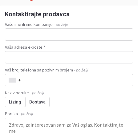
Kontaktirajte prodavca
Vaše ime ili ime kompanije
- po želji
Vaša adresa e-pošte *
Vaš broj telefona sa pozivnim brojem
- po želji
+
Naziv poruke
- po želji
Lizing
Dostava
Poruka
- po želji