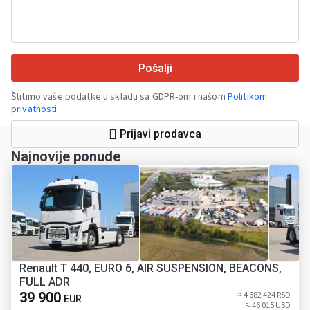
Pošalji
Štitimo vaše podatke u skladu sa GDPR-om i našom
Politikom
privatnosti
Prijavi prodavca
Najnovije ponude
Renault T 440, EURO 6, AIR SUSPENSION, BEACONS,
FULL ADR
39 900
≈ 4 682 424 RSD
EUR
≈ 46 015 USD