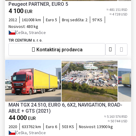
Peugeot PARTNER, EURO 5
4 100
≈ 481 151 RSD
EUR
≈ 4 728 USD
2012
161008 km
Euro 5
Broj sedišta:
2
97 KS
Nosivost:
480 kg
Češka, Strančice
TIR CENTRUM s. r. o.
Kontaktiraj prodavca
MAN TGX 24.510, EURO 6, 6X2, NAVIGATION, ROAD-
ABLE + GTS (2021)
44 000
≈ 5 163 576 RSD
EUR
≈ 50 744 USD
2020
633762 km
Euro 6
503 KS
Nosivost:
13900 kg
Češka, Strančice