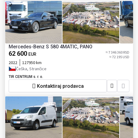
Mercedes-Benz S 580 4MATIC, PANO
62 600
≈ 7 346 360 RSD
EUR
≈ 72 195 USD
2022
127950 km
Češka, Strančice
TIR CENTRUM s. r. o.
Kontaktiraj prodavca