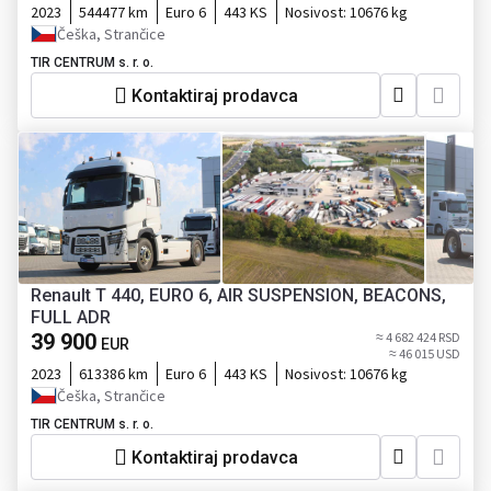
2023
544477 km
Euro 6
443 KS
Nosivost:
10676 kg
Češka, Strančice
TIR CENTRUM s. r. o.
Kontaktiraj prodavca
Renault T 440, EURO 6, AIR SUSPENSION, BEACONS,
FULL ADR
39 900
≈ 4 682 424 RSD
EUR
≈ 46 015 USD
2023
613386 km
Euro 6
443 KS
Nosivost:
10676 kg
Češka, Strančice
TIR CENTRUM s. r. o.
Kontaktiraj prodavca