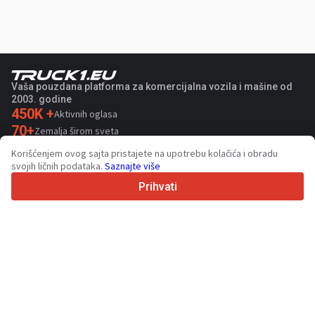
Vaša pouzdana platforma za komercijalna vozila i mašine od
2003. godine
450K +
Aktivnih oglasa
70+
Zemalja širom sveta
36
Podržanih jezika
Korišćenjem ovog sajta pristajete na upotrebu kolačića i obradu
svojih ličnih podataka.
Saznajte više
4.7/5
Trustpilot
Prihvati
Za prodavce
Usluge promocije
Cene usluga koje se plaćaju
Podrška