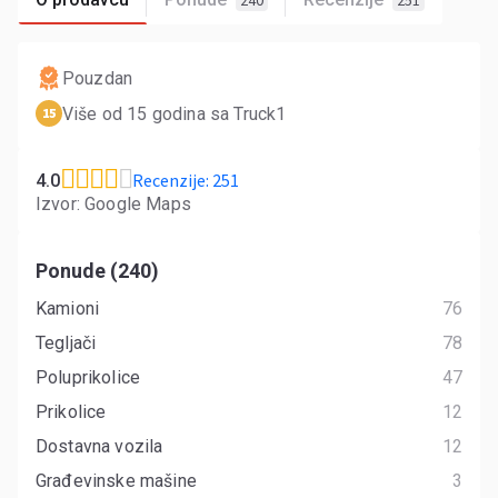
240
251
Pouzdan
Više od 15 godina sa Truck1
15
Recenzije: 251
4.0
Izvor: Google Maps
Ponude (240)
Kamioni
76
Tegljači
78
Poluprikolice
47
Prikolice
12
Dostavna vozila
12
Građevinske mašine
3