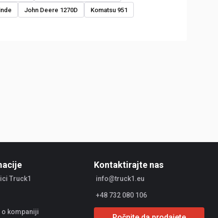
inde
John Deere 1270D
Komatsu 951
macije
Kontaktirajte nas
ici Truck1
info@truck1.eu
+48 732 080 106
 o kompaniji
Počnite da prodajete