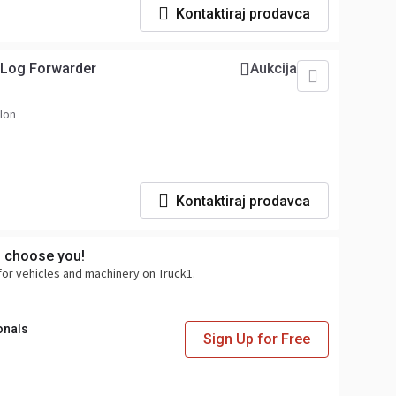
Kontaktiraj prodavca
 Log Forwarder
Aukcija
llon
Kontaktiraj prodavca
s choose you!
for vehicles and machinery on Truck1.
onals
Sign Up for Free