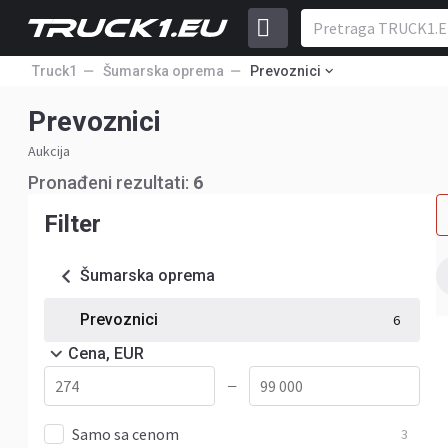
Truck1
Šumarska oprema
Prevoznici
Prevoznici
Aukcija
Pronađeni rezultati:
6
Filter
Šumarska oprema
Prevoznici
6
Cena, EUR
—
Samo sa cenom
3