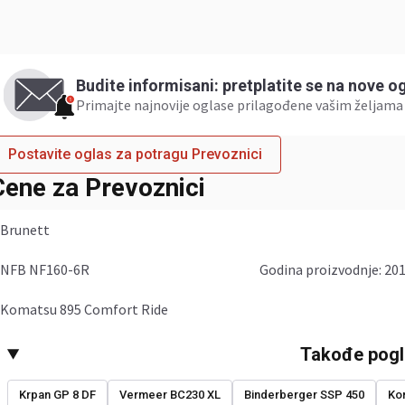
Budite informisani: pretplatite se na nove o
Primajte najnovije oglase prilagođene vašim željama 
Postavite oglas za potragu Prevoznici
Cene za Prevoznici
Brunett
NFB NF160-6R
godina proizvodnje: 201
Komatsu 895 Comfort Ride
Takođe pogl
Krpan GP 8 DF
Vermeer BC230 XL
Binderberger SSP 450
Ko