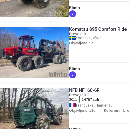
Blinto
7
Komatsu 895 Comfort Ride
Prevoznik
Švedska, Växjö
Objavljeno: 9d
Blinto
7
NFB NF160-6R
Prevoznik
2011
14767 sati
Francuska, Haguenau
Objavljeno: 13d
Referentni b