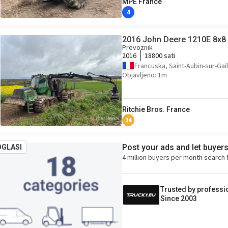
MPE France
4
2016 John Deere 1210E 8x8
Prevoznik
2016
18800 sati
Francuska, Saint-Aubin-sur-Gai
Objavljeno: 1m
Ritchie Bros. France
14
Post your ads and let buyer
OGLASI
4 million buyers per month search 
Trusted by professi
Since 2003