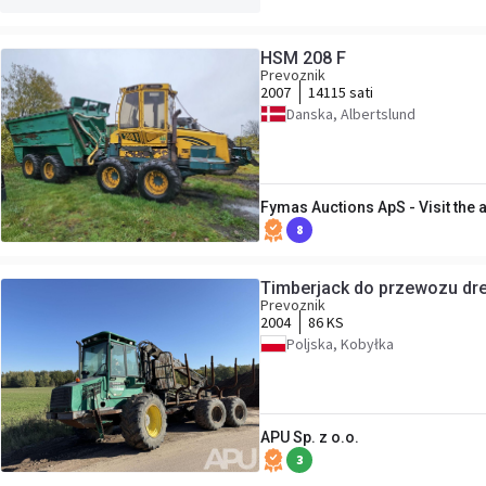
HSM 208 F
Prevoznik
2007
14115 sati
Danska, Albertslund
Fymas Auctions ApS - Visit the
8
Timberjack do przewozu dr
Prevoznik
2004
86 KS
Poljska, Kobyłka
APU Sp. z o.o.
3