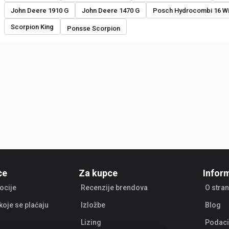
John Deere 1910 G
John Deere 1470 G
Posch Hydrocombi 16 W
Scorpion King
Ponsse Scorpion
ce
Za kupce
Infor
ocije
Recenzije brendova
O stran
koje se plaćaju
Izložbe
Blog
Lizing
Podaci