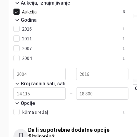
Aukcija, iznajmljivanje
Aukcija
6
Godina
2016
1
2011
1
2007
1
2004
1
—
Broj radnih sati, sati
—
Opcije
klima uređaj
1
Da li su potrebne dodatne opcije
filtriranja?