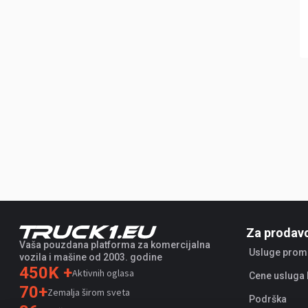
Za prodav
Vaša pouzdana platforma za komercijalna
Usluge prom
vozila i mašine od 2003. godine
450K +
Aktivnih oglasa
Cene usluga 
70+
Zemalja širom sveta
Podrška