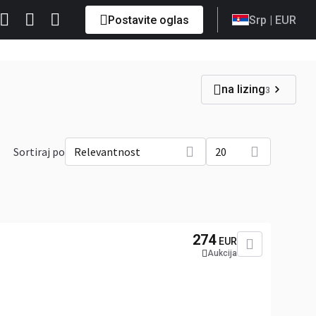
Postavite oglas
Srp
| EUR
na lizing
3
Sortiraj po
Relevantnost
20
274
EUR
Aukcija