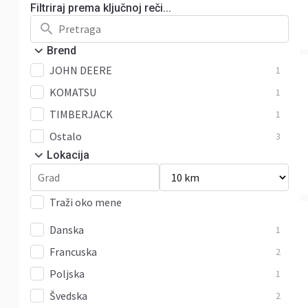
Filtriraj prema ključnoj reči...
Brend
JOHN DEERE
1
KOMATSU
1
TIMBERJACK
1
Ostalo
3
Lokacija
Traži oko mene
Danska
1
Francuska
2
Poljska
1
Švedska
2