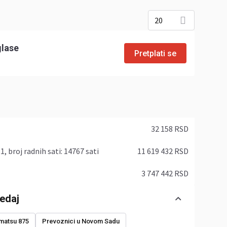
20
glase
Pretplati se
​
32 158 RSD
1, broj radnih sati: 14767 sati
11 619 432 RSD
3 747 442 RSD
edaj
matsu 875
Prevoznici u Novom Sadu