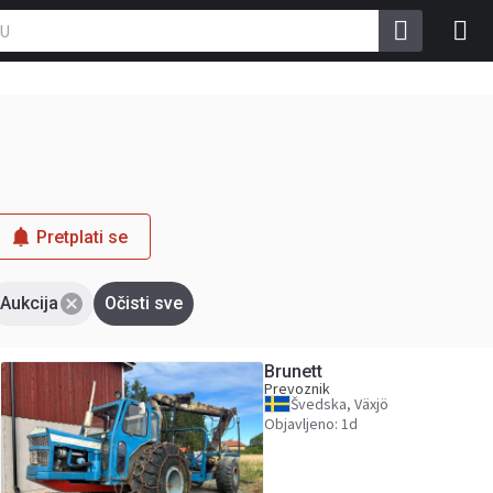
Pretplati se
Aukcija
Očisti sve
Brunett
Prevoznik
Švedska, Växjö
Objavljeno: 1d