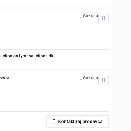
Aukcija
 auction on fymasauctions dk
ewna
Aukcija
Kontaktiraj prodavca