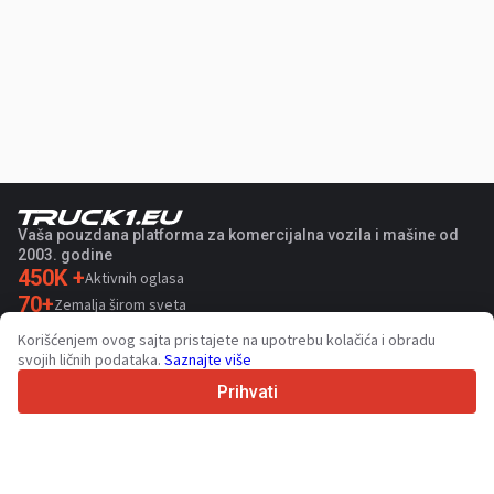
Vaša pouzdana platforma za komercijalna vozila i mašine od
2003. godine
450K +
Aktivnih oglasa
70+
Zemalja širom sveta
36
Podržanih jezika
Korišćenjem ovog sajta pristajete na upotrebu kolačića i obradu
svojih ličnih podataka.
Saznajte više
4.7/5
Trustpilot
Prihvati
Za prodavce
Usluge promocije