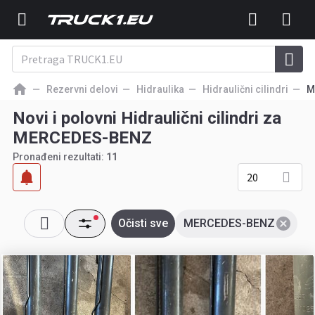
Rezervni delovi
Hidraulika
Hidraulični cilindri
M
Novi i polovni Hidraulični cilindri za
MERCEDES-BENZ
Pronađeni rezultati:
11
20
Očisti sve
MERCEDES-BENZ