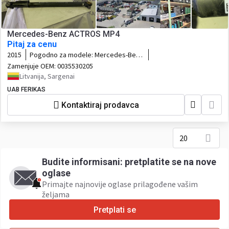
Mercedes-Benz ACTROS MP4
Pitaj za cenu
2015
Pogodno za modele:
Mercedes-Benz
ACTROS MP4
Zamenjuje OEM:
0035530205
Litvanija, Sargenai
UAB FERIKAS
Kontaktiraj prodavca
20
Budite informisani: pretplatite se na nove
oglase
Primajte najnovije oglase prilagođene vašim
željama ​
Pretplati se