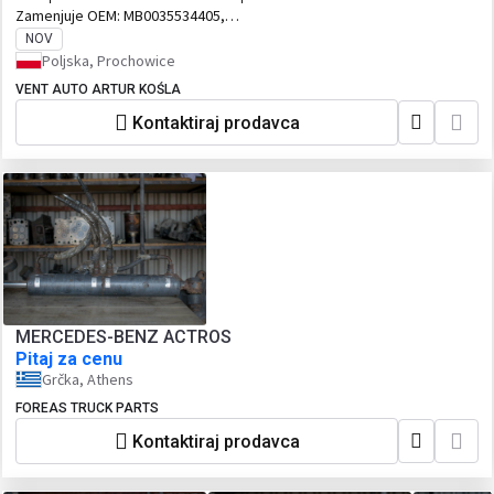
Zamenjuje OEM:
MB0035534405,
MB0035534405
NOV
Poljska, Prochowice
VENT AUTO ARTUR KOŚLA
Kontaktiraj prodavca
MERCEDES-BENZ ACTROS
Pitaj za cenu
Grčka, Athens
FOREAS TRUCK PARTS
Kontaktiraj prodavca