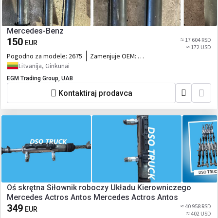
Mercedes-Benz
150
≈ 17 604 RSD
EUR
≈ 172 USD
Pogodno za modele:
2675
Zamenjuje OEM:
MB0025539105,0025537805, 0025537
Litvanija, Ginkūnai
EGM Trading Group, UAB
Kontaktiraj prodavca
Oś skrętna Siłownik roboczy Układu Kierowniczego
Mercedes Actros Antos Mercedes Actros Antos
349
≈ 40 958 RSD
EUR
≈ 402 USD