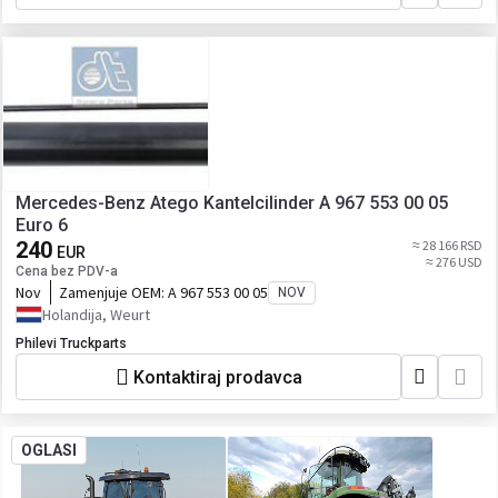
Mercedes-Benz Atego Kantelcilinder A 967 553 00 05
Euro 6
240
≈ 28 166 RSD
EUR
≈ 276 USD
Cena bez PDV-a
Nov
Zamenjuje OEM:
A 967 553 00 05
NOV
Holandija, Weurt
Philevi Truckparts
Kontaktiraj prodavca
OGLASI