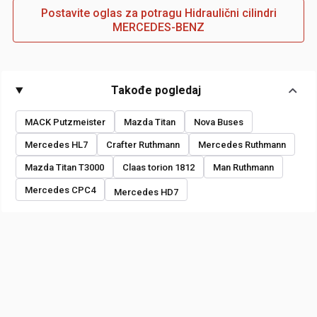
Postavite oglas za potragu Hidraulični cilindri
MERCEDES-BENZ
Takođe pogledaj
MACK Putzmeister
Mazda Titan
Nova Buses
Mercedes HL7
Crafter Ruthmann
Mercedes Ruthmann
Mazda Titan T3000
Claas torion 1812
Man Ruthmann
Mercedes CPC4
Mercedes HD7