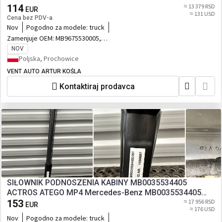
114
≈ 13 379 RSD
EUR
≈ 131 USD
Cena bez PDV-a
Nov
Pogodno za modele:
truck
Zamenjuje OEM:
MB9675530005,
MB9675530005
NOV
Poljska, Prochowice
VENT AUTO ARTUR KOŚLA
Kontaktiraj prodavca
SIŁOWNIK PODNOSZENIA KABINY MB0035534405
ACTROS ATEGO MP4 Mercedes-Benz MB0035534405
truck
153
≈ 17 956 RSD
EUR
≈ 176 USD
Nov
Pogodno za modele:
truck