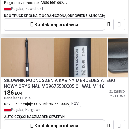
Pogodno za modele:
A9604661092
BOSCH 8346974252 ZFLS 001286
Poljska, Zawichost
8346974248 ZFLS 834694252
DSO TRUCK SPÓŁKA Z OGRANICZONĄ ODPOWIEDZIALNOŚCIĄ
Kontaktiraj prodavca
SIŁOWNIK PODNOSZENIA KABINY MERCEDES ATEGO
NOWY ORYGINAŁ MB9675530005 CHWALIM116
186
≈ 21 828 RSD
EUR
≈ 214 USD
Cena bez PDV-a
Nov
Zamenjuje OEM:
Mb9675530005
NOV
Poljska, Kargowa
AUTO CZĘŚCI KACZMAREK SEWERYN
Kontaktiraj prodavca