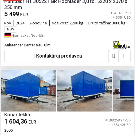
Humbaur HT 305221 GR Hochlader 3,0 to. 5220 x 2070 x
350 mm
5 499
≈ 645 406 RSD
EUR
≈ 6 354 USD
Nov
2024
2-osovine
Nosivost:
2200 kg
Bruto težina:
3000 kg
NOV
Njemačka, Neu-Ulm
Anhaenger Center Neu-Ulm
Kontaktiraj prodavca
Konar lekka
1 604,36
≈ 188 258,27 RSD
EUR
≈ 1 853,40 USD
2006