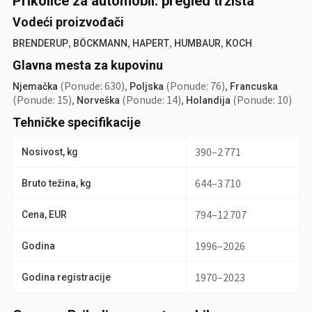
Prikolice za automobil: pregled tržišta
Vodeći proizvođači
,
,
,
,
BRENDERUP
BÖCKMANN
HAPERT
HUMBAUR
KOCH
Glavna mesta za kupovinu
(Ponude: 630)
,
(Ponude: 76)
,
Njemačka
Poljska
Francuska
(Ponude: 15)
,
(Ponude: 14)
,
(Ponude: 10)
Norveška
Holandija
Tehničke specifikacije
390–2 771
Nosivost, kg
644–3 710
Bruto težina, kg
794–12 707
Cena, EUR
1996–2026
Godina
1970–2023
Godina registracije