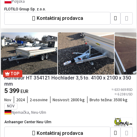
Poljska
FLOTILO Group Sp. z.o.o.
Kontaktiraj prodavca
TOP
Humbaur HT 354121 Hochlader 3,5 to. 4100 x 2100 x 350
mm
5 399
≈ 633 669 RSD
EUR
≈ 6 238 USD
Nov
2024
2-osovine
Nosivost:
2800 kg
Bruto težina:
3500 kg
NOV
Njemačka, Neu-Ulm
Anhaenger Center Neu-Ulm
Kontaktiraj prodavca