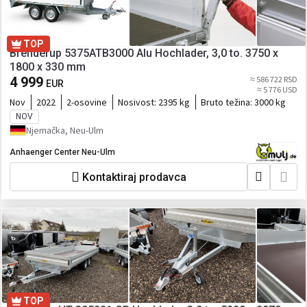
TOP
Brenderup 5375ATB3000 Alu Hochlader, 3,0 to. 3750 x
1800 x 330 mm
4 999
≈ 586 722 RSD
EUR
≈ 5 776 USD
Nov
2022
2-osovine
Nosivost:
2395 kg
Bruto težina:
3000 kg
NOV
Njemačka, Neu-Ulm
Anhaenger Center Neu-Ulm
Kontaktiraj prodavca
TOP