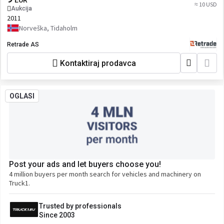
EUR
≈ 10 USD
Aukcija
2011
Norveška, Tidaholm
Retrade AS
Kontaktiraj prodavca
OGLASI
Post your ads and let buyers choose you!
4 million buyers per month search for vehicles and machinery on
Truck1.
Trusted by professionals
Since 2003