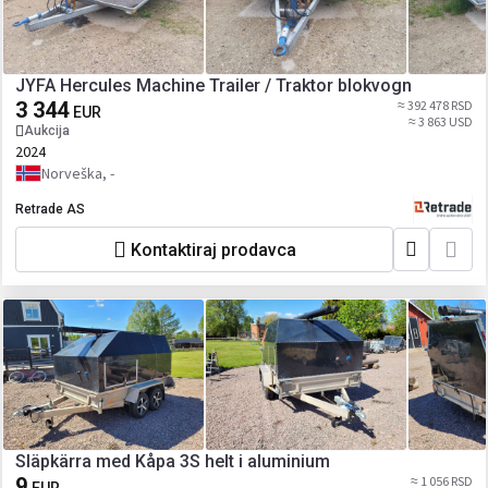
JYFA Hercules Machine Trailer / Traktor blokvogn
3 344
≈ 392 478 RSD
EUR
≈ 3 863 USD
Aukcija
2024
Norveška, -
Retrade AS
Kontaktiraj prodavca
Släpkärra med Kåpa 3S helt i aluminium
9
≈ 1 056 RSD