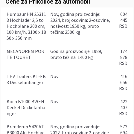
Cene za Prikolice za automobil
Humbaur HN 25311
Nov, godina proizvodnje:
604
8 Hochlader 2,5 to.
2024, broj osovina: 2-osovine,
445
Hochplane 200 cm,
nosivost: 1950 kg, bruto
RSD
100 km/h, 3100 x 18
težina: 2500 kg
50 x 350 mm
MECANOREM POR
godina proizvodnje: 1989,
174
TE TOURET
bruto težina: 1400 kg
878
RSD
TPV Trailers KT-EB
Nov
416
3 Deckelanhänger
656
RSD
Koch B1000 BWEH
Nov
422
Deckel Deckelanhä
407
nger
RSD
Brenderup 5420AT
Nov, godina proizvodnje:
573
B3000 Alu Hochlad
2022, broj osovina: 2-osovine,
694