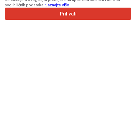
svojih ličnih podataka.
Saznajte više
4.7/5
Trustpilot
Prihvati
Za prodavce
Usluge promocije
Cene usluga koje se plaćaju
Podrška
Za kupce
Recenzije brendova
Izložbe
Lizing
Informacije
O stranici Truck1
Blog