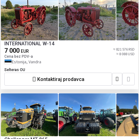
INTERNATIONAL W-14
7 000
≈ 821 576 RSD
EUR
≈ 8 088 USD
Cena bez PDV-a
Estonija, Vandra
Selteras OU
Kontaktiraj prodavca