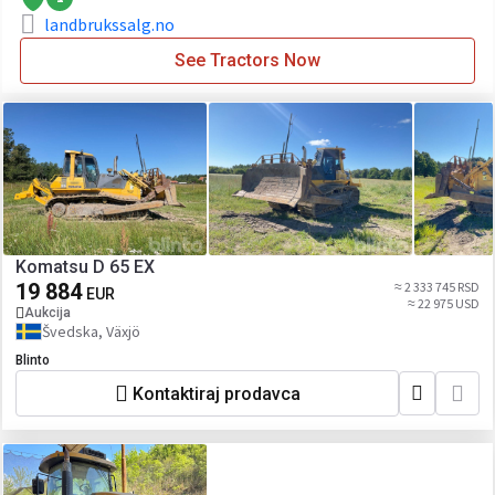
landbrukssalg.no
See Tractors Now
Komatsu D 65 EX
19 884
≈ 2 333 745 RSD
EUR
≈ 22 975 USD
Aukcija
Švedska, Växjö
Blinto
Kontaktiraj prodavca