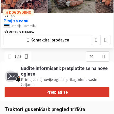
DOGOVORNO
DT 75
Pitaj za cenu
Estonija, Tammiku
OÛ METTRO TEHNIKA
Kontaktiraj prodavca
20
1
/
2
Budite informisani: pretplatite se na nove
oglase
Primajte najnovije oglase prilagođene vašim
željama ​
Pretplati se
Traktori guseničari: pregled tržišta