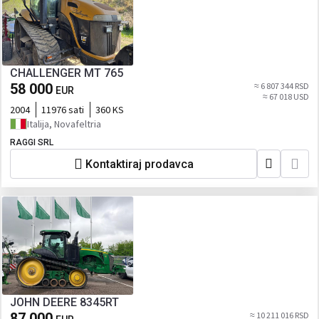
CHALLENGER MT 765
58 000
≈ 6 807 344 RSD
EUR
≈ 67 018 USD
2004
11976 sati
360 KS
Italija, Novafeltria
RAGGI SRL
Kontaktiraj prodavca
JOHN DEERE 8345RT
87 000
≈ 10 211 016 RSD