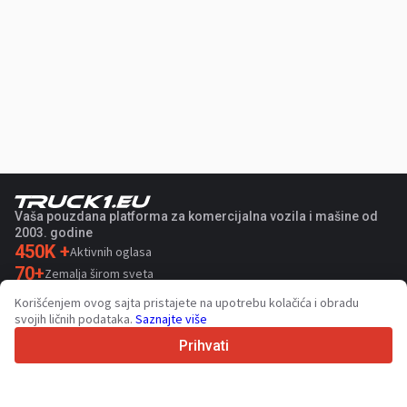
Vaša pouzdana platforma za komercijalna vozila i mašine od
2003. godine
450K +
Aktivnih oglasa
70+
Zemalja širom sveta
36
Podržanih jezika
Korišćenjem ovog sajta pristajete na upotrebu kolačića i obradu
svojih ličnih podataka.
Saznajte više
4.7/5
Trustpilot
Prihvati
Za prodavce