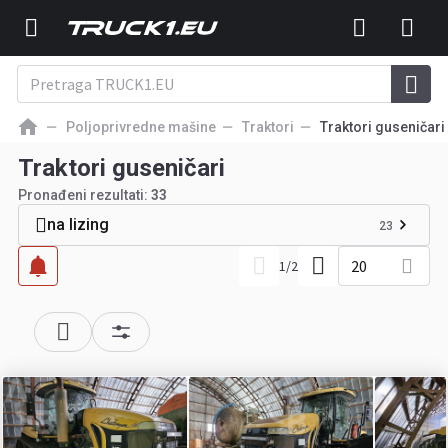
Poljoprivredne mašine
Traktori
Traktori guseničari
Traktori guseničari
Pronađeni rezultati:
33
na lizing
23
20
1
/
2