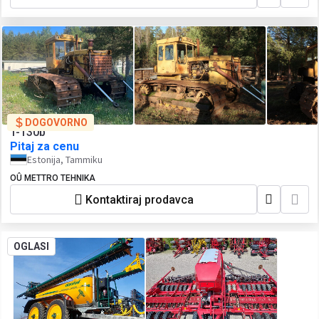
DOGOVORNO
T-130b
Pitaj za cenu
Estonija, Tammiku
OÛ METTRO TEHNIKA
Kontaktiraj prodavca
OGLASI