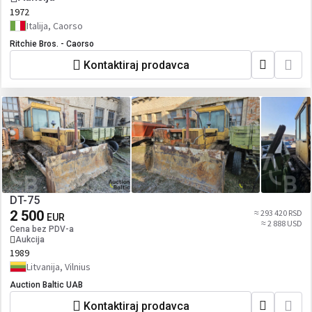
1972
Italija, Caorso
Ritchie Bros. - Caorso
Kontaktiraj prodavca
DT-75
2 500
≈ 293 420 RSD
EUR
≈ 2 888 USD
Cena bez PDV-a
Aukcija
1989
Litvanija, Vilnius
Auction Baltic UAB
Kontaktiraj prodavca