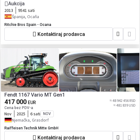
Aukcija
2013
9541 sati
Španija, Ocaña
Ritchie Bros Spain - Ocana
Kontaktiraj prodavca
Fendt 1167 Vario MT Gen1
417 000
≈ 48 942 456 RSD
EUR
≈ 481 839 USD
Cena bez PDV-a
Nov
2025
6 sati
NOV
Njemačka, Grasdorf
Raiffeisen Technik Mitte GmbH
Kontaktiraj prodavca