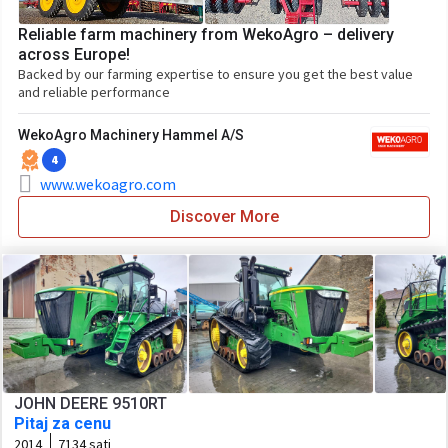
Reliable farm machinery from WekoAgro – delivery
across Europe!
Backed by our farming expertise to ensure you get the best value
and reliable performance
WekoAgro Machinery Hammel A/S
4
www.wekoagro.com
Discover More
JOHN DEERE 9510RT
Pitaj za cenu
2014
7134 sati