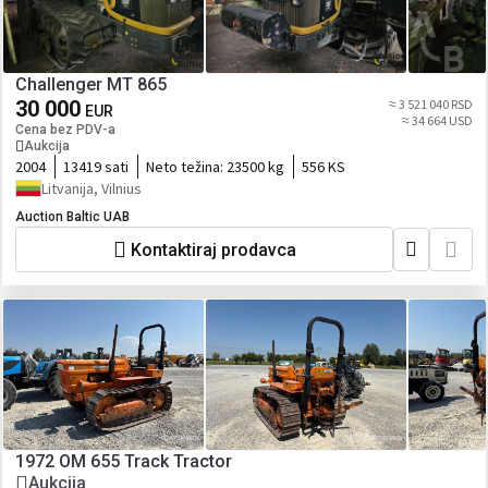
Challenger MT 865
30 000
≈ 3 521 040 RSD
EUR
≈ 34 664 USD
Cena bez PDV-a
Aukcija
2004
13419 sati
Neto težina:
23500 kg
556 KS
Litvanija, Vilnius
Auction Baltic UAB
Kontaktiraj prodavca
1972 OM 655 Track Tractor
Aukcija