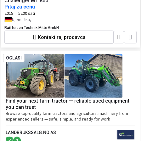
Challenger MT 865
Pitaj za cenu
2015
5200 sati
Njemačka, -
Raiffeisen Technik Mitte GmbH
Kontaktiraj prodavca
OGLASI
Find your next farm tractor — reliable used equipment
you can trust
Browse top-quality farm tractors and agricultural machinery from
experienced sellers — safe, simple, and ready for work
LANDBRUKSSALG.NO AS
1