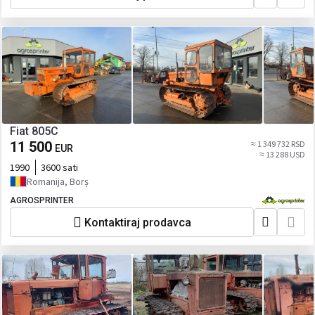
Fiat 805C
11 500
≈ 1 349 732 RSD
EUR
≈ 13 288 USD
1990
3600 sati
Romanija, Borș
AGROSPRINTER
Kontaktiraj prodavca