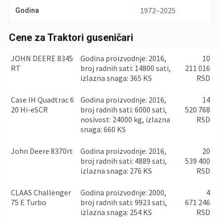
1972–2025
Godina
Cene za Traktori guseničari
JOHN DEERE 8345
godina proizvodnje: 2016,
10
RT
broj radnih sati: 14800 sati,
211 016
izlazna snaga: 365 KS
RSD
Case IH Quadtrac 6
godina proizvodnje: 2016,
14
20 Hi-eSCR
broj radnih sati: 6000 sati,
520 768
nosivost: 24000 kg, izlazna
RSD
snaga: 660 KS
John Deere 8370rt
godina proizvodnje: 2016,
20
broj radnih sati: 4889 sati,
539 400
izlazna snaga: 276 KS
RSD
CLAAS Challenger
godina proizvodnje: 2000,
4
75 E Turbo
broj radnih sati: 9923 sati,
671 246
izlazna snaga: 254 KS
RSD