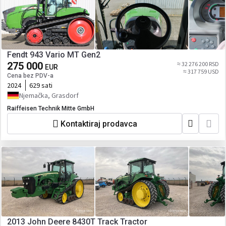
Fendt 943 Vario MT Gen2
275 000
≈ 32 276 200 RSD
EUR
≈ 317 759 USD
Cena bez PDV-a
2024
629 sati
Njemačka, Grasdorf
Raiffeisen Technik Mitte GmbH
Kontaktiraj prodavca
2013 John Deere 8430T Track Tractor