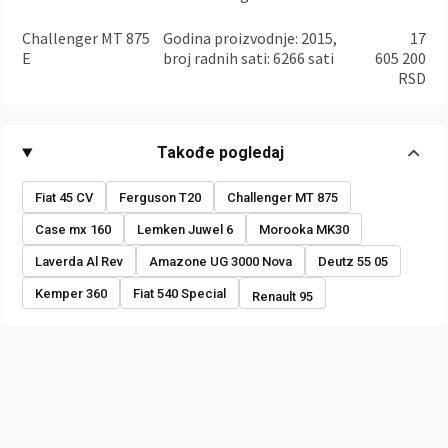
Challenger MT 875
godina proizvodnje: 2015,
17
E
broj radnih sati: 6266 sati
605 200
RSD
Takođe pogledaj
Fiat 45 CV
Ferguson T20
Challenger MT 875
Case mx 160
Lemken Juwel 6
Morooka MK30
Laverda Al Rev
Amazone UG 3000 Nova
Deutz 55 05
Kemper 360
Fiat 540 Special
Renault 95