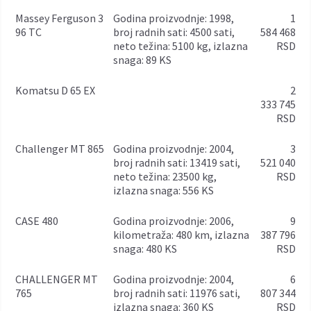
Massey Ferguson 3
godina proizvodnje: 1998,
1
96 TC
broj radnih sati: 4500 sati,
584 468
neto težina: 5100 kg, izlazna
RSD
snaga: 89 KS
Komatsu D 65 EX
2
333 745
RSD
Challenger MT 865
godina proizvodnje: 2004,
3
broj radnih sati: 13419 sati,
521 040
neto težina: 23500 kg,
RSD
izlazna snaga: 556 KS
CASE 480
godina proizvodnje: 2006,
9
kilometraža: 480 km, izlazna
387 796
snaga: 480 KS
RSD
CHALLENGER MT
godina proizvodnje: 2004,
6
765
broj radnih sati: 11976 sati,
807 344
izlazna snaga: 360 KS
RSD