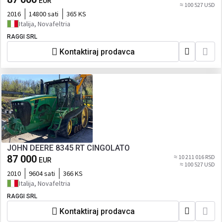
EUR
≈ 100 527 USD
2016
14800 sati
365 KS
Italija, Novafeltria
RAGGI SRL
Kontaktiraj prodavca
JOHN DEERE 8345 RT CINGOLATO
87 000
≈ 10 211 016 RSD
EUR
≈ 100 527 USD
2010
9604 sati
366 KS
Italija, Novafeltria
RAGGI SRL
Kontaktiraj prodavca