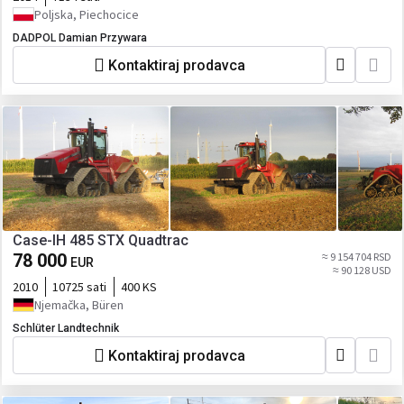
Poljska, Piechocice
DADPOL Damian Przywara
Kontaktiraj prodavca
Case-IH 485 STX Quadtrac
78 000
≈ 9 154 704 RSD
EUR
≈ 90 128 USD
2010
10725 sati
400 KS
Njemačka, Büren
Schlüter Landtechnik
Kontaktiraj prodavca