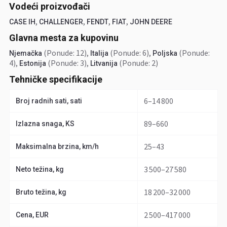
Vodeći proizvođači
,
,
,
,
CASE IH
CHALLENGER
FENDT
FIAT
JOHN DEERE
Glavna mesta za kupovinu
(Ponude: 12)
,
(Ponude: 6)
,
(Ponude:
Njemačka
Italija
Poljska
4)
,
(Ponude: 3)
,
(Ponude: 2)
Estonija
Litvanija
Tehničke specifikacije
6–14 800
Broj radnih sati, sati
89–660
Izlazna snaga, KS
25–43
Maksimalna brzina, km/h
3 500–27 580
Neto težina, kg
18 200–32 000
Bruto težina, kg
2 500–417 000
Cena, EUR