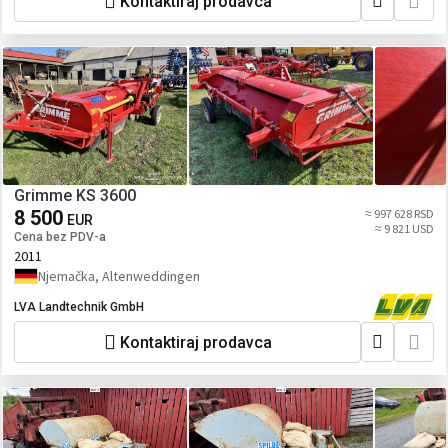
Kontaktiraj prodavca
Grimme KS 3600
8 500
≈ 997 628 RSD
EUR
≈ 9 821 USD
Cena bez PDV-a
2011
Njemačka, Altenweddingen
LVA Landtechnik GmbH
Kontaktiraj prodavca