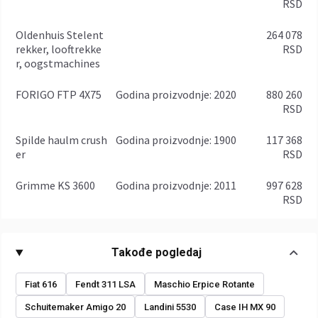
RSD
Oldenhuis Stelent
264 078
rekker, looftrekke
RSD
r, oogstmachines
FORIGO FTP 4X75
godina proizvodnje: 2020
880 260
RSD
Spilde haulm crush
godina proizvodnje: 1900
117 368
er
RSD
Grimme KS 3600
godina proizvodnje: 2011
997 628
RSD
Takođe pogledaj
Fiat 616
Fendt 311 LSA
Maschio Erpice Rotante
Schuitemaker Amigo 20
Landini 5530
Case IH MX 90