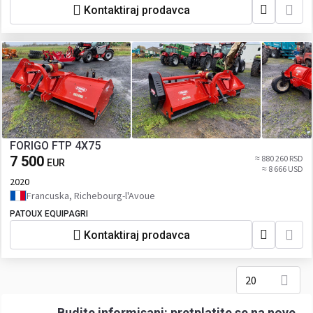
Kontaktiraj prodavca
FORIGO FTP 4X75
7 500
≈ 880 260 RSD
EUR
≈ 8 666 USD
2020
Francuska, Richebourg-l'Avoue
PATOUX EQUIPAGRI
Kontaktiraj prodavca
20
Budite informisani: pretplatite se na nove