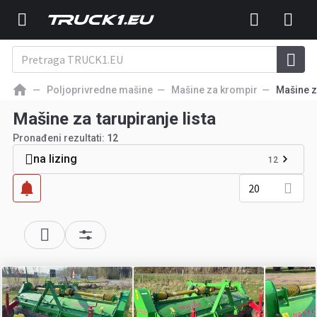
Poljoprivredne mašine
Mašine za krompir
Mašine za
Mašine za tarupiranje lista
Pronađeni rezultati:
12
na lizing
12
20