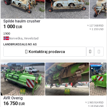
Spilde haulm crusher
1 000
≈ 117 368 RSD
EUR
≈ 1 155 USD
1900
Norveška, Vevelstad
LANDBRUKSSALG.NO AS
Kontaktiraj prodavca
AVR Overig
16 750
≈ 1 965 914 RSD
EUR
≈ 19 354 USD