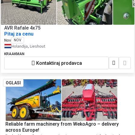
AVR Rafale 4x75
Pitaj za cenu
Nov
NOV
Holandija, Lieshout
KRAAKMAN
Kontaktiraj prodavca
OGLASI
Reliable farm machinery from WekoAgro – delivery
across Europe!