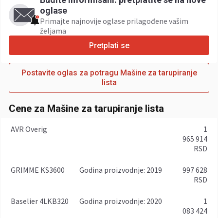
oglase
Primajte najnovije oglase prilagođene vašim
željama ​
Pretplati se
Postavite oglas za potragu Mašine za tarupiranje
lista
Cene za Mašine za tarupiranje lista
AVR Overig
1
965 914
RSD
GRIMME KS3600
godina proizvodnje: 2019
997 628
RSD
Baselier 4LKB320
godina proizvodnje: 2020
1
083 424