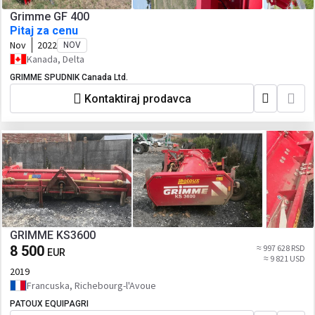
Grimme GF 400
Pitaj za cenu
Nov
2022
NOV
Kanada, Delta
GRIMME SPUDNIK Canada Ltd.
Kontaktiraj prodavca
GRIMME KS3600
8 500
≈ 997 628 RSD
EUR
≈ 9 821 USD
2019
Francuska, Richebourg-l'Avoue
PATOUX EQUIPAGRI