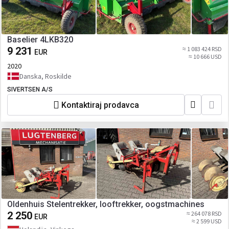
Baselier 4LKB320
9 231
≈ 1 083 424 RSD
EUR
≈ 10 666 USD
2020
Danska, Roskilde
SIVERTSEN A/S
Kontaktiraj prodavca
Oldenhuis Stelentrekker, looftrekker, oogstmachines
2 250
≈ 264 078 RSD
EUR
≈ 2 599 USD