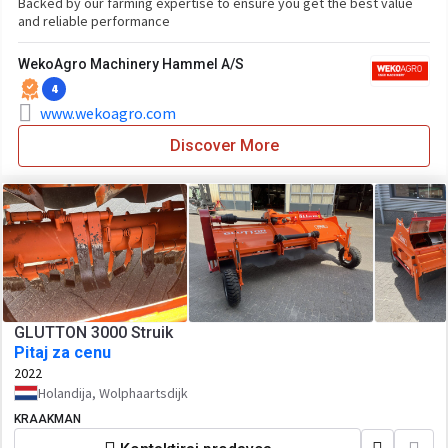
Backed by our farming expertise to ensure you get the best value
and reliable performance
WekoAgro Machinery Hammel A/S
4
www.wekoagro.com
Discover More
GLUTTON 3000 Struik
Pitaj za cenu
2022
Holandija, Wolphaartsdijk
KRAAKMAN