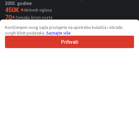
2003. godine
450K +
Aktivnih oglasa
70+
Zemalja širom sveta
36
Podržanih jezika
Korišćenjem ovog sajta pristajete na upotrebu kolačića i obradu
svojih ličnih podataka.
Saznajte više
4.7/5
Trustpilot
Prihvati
Za prodavce
Usluge promocije
Cene usluga koje se plaćaju
Podrška
Za kupce
Recenzije brendova
Izložbe
Lizing