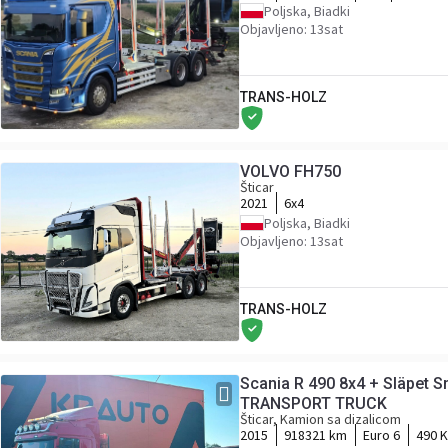
Poljska, Biadki
Objavljeno: 13sat
TRANS-HOLZ
VOLVO FH750
Šticar
2021
6x4
Poljska, Biadki
Objavljeno: 13sat
TRANS-HOLZ
Scania R 490 8x4 + Släpet
TRANSPORT TRUCK
Šticar, Kamion sa dizalicom
2015
918321 km
Euro 6
490 