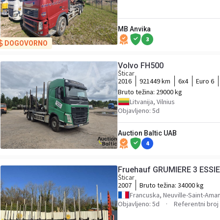
MB Anvika
3
DOGOVORNO
Volvo FH500
Šticar
2016
921449 km
6x4
Euro 6
Bruto težina:
29000 kg
Litvanija, Vilnius
Objavljeno: 5d
Auction Baltic UAB
4
Fruehauf GRUMIERE 3 ESSI
Šticar
2007
Bruto težina:
34000 kg
Francuska, Neuville-Saint-Ama
Objavljeno: 5d
Referentni broj