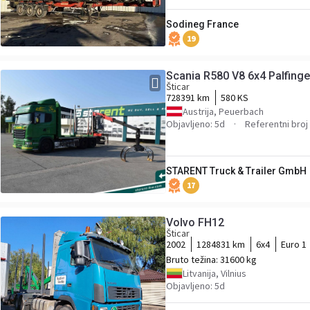
Sodineg France
19
Scania R580 V8 6x4 Palfing
Šticar
728391 km
580 KS
Austrija, Peuerbach
Objavljeno: 5d
Referentni bro
STARENT Truck & Trailer GmbH
17
Volvo FH12
Šticar
2002
1284831 km
6x4
Euro 1
Bruto težina:
31600 kg
Litvanija, Vilnius
Objavljeno: 5d