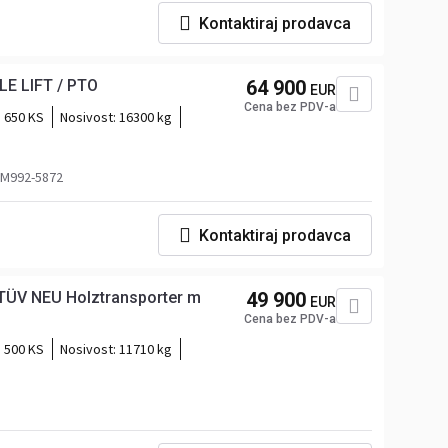
Kontaktiraj prodavca
E LIFT / PTO
64 900
EUR
Cena bez PDV-a
650 KS
Nosivost:
16300 kg
j M992-5872
Kontaktiraj prodavca
TÜV NEU Holztransporter m
49 900
EUR
Cena bez PDV-a
500 KS
Nosivost:
11710 kg