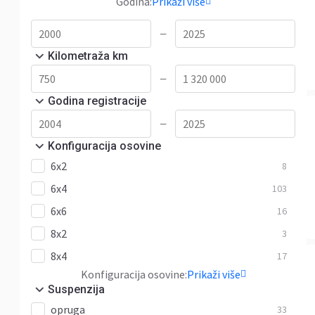
Godina:
Prikaži više
—
Kilometraža km
—
Godina registracije
—
Konfiguracija osovine
6x2
8
6x4
103
6x6
16
8x2
3
8x4
17
Konfiguracija osovine:
Prikaži više
Suspenzija
opruga
33