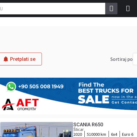
Sortiraj po
Pretplati se
SCANIA R650
Šticar
2020
510000 km
6x4
Euro 6