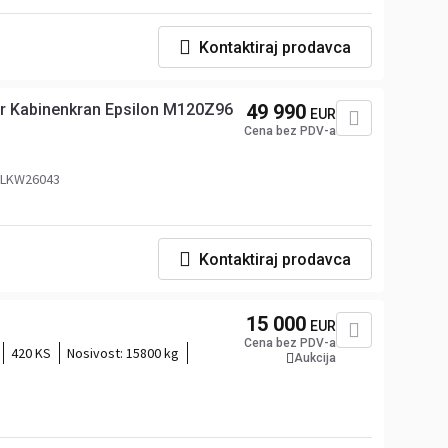
Kontaktiraj prodavca
er Kabinenkran Epsilon M120Z96
49 990
EUR
Cena bez PDV-a
j LKW26043
Kontaktiraj prodavca
15 000
EUR
Cena bez PDV-a
420 KS
Nosivost:
15800 kg
Aukcija