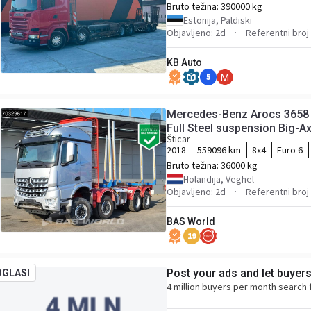
Bruto težina:
390000 kg
Estonija, Paldiski
Objavljeno: 2d
Referentni bro
KB Auto
5
M
Mercedes-Benz Arocs 3658 
Full Steel suspension Big-A
Šticar
2018
559096 km
8x4
Euro 6
Bruto težina:
36000 kg
Holandija, Veghel
Objavljeno: 2d
Referentni broj
BAS World
19
Post your ads and let buyer
OGLASI
4 million buyers per month search 