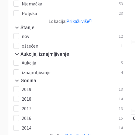
Njemačka
53
Poljska
23
Lokacija:
Prikaži više
Stanje
nov
12
oštećen
1
Aukcija, iznajmljivanje
Aukcija
5
iznajmljivanje
4
Godina
2019
13
2018
14
2017
13
2016
15
2014
14