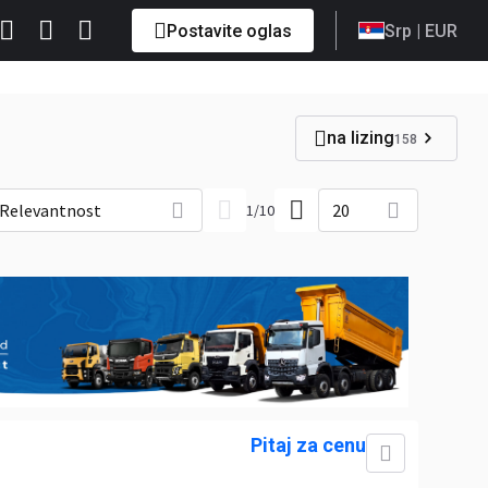
Postavite oglas
Srp
| EUR
na lizing
158
Relevantnost
20
1
/
10
Pitaj za cenu