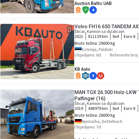
Auction Baltic UAB
4
Volvo FH16 650 TANDEM AXL
Šticar, Kamion sa dizalicom
2021
811139 km
6x4
Euro 6
Bruto težina:
29000 kg
Estonija, Paldiski
Objavljeno: 6d
Referentni bro
KB Auto
5
M
MAN TGX 26.500 Holz-LKW 
Palfinger (16)
Šticar, Kamion sa dizalicom
2019
448979 km
6x4
Euro 6
Bruto težina:
26000 kg
Njemačka, Dettelbach
Objavljeno: 7d