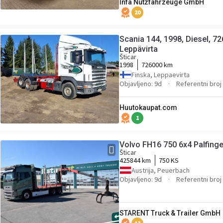
Infa Nutzfahrzeuge GmbH
20
Scania 144, 1998, Diesel, 72
Leppävirta
Šticar
1998
726000 km
Finska, Leppaevirta
Objavljeno: 9d
Referentni broj
Huutokaupat.com
1
Volvo FH16 750 6x4 Palfing
Šticar
425844 km
750 KS
Austrija, Peuerbach
Objavljeno: 9d
Referentni bro
STARENT Truck & Trailer GmbH