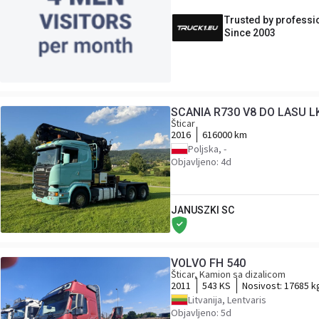
Trusted by professi
Since 2003
SCANIA R730 V8 DO LASU 
Šticar
2016
616000 km
Poljska, -
Objavljeno: 4d
JANUSZKI SC
VOLVO FH 540
Šticar, Kamion sa dizalicom
2011
543 KS
Nosivost:
17685 k
Litvanija, Lentvaris
Objavljeno: 5d