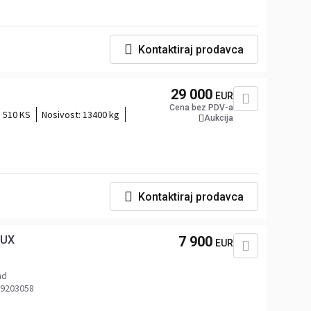
Kontaktiraj prodavca
29 000
EUR
Cena bez PDV-a
510 KS
Nosivost:
13400 kg
Aukcija
Kontaktiraj prodavca
EUX
7 900
EUR
nd
 9203058