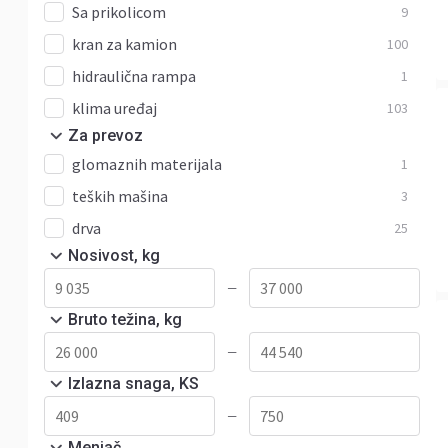
Sa prikolicom
9
kran za kamion
100
hidraulična rampa
1
klima uređaj
103
Za prevoz
glomaznih materijala
1
teških mašina
3
drva
25
Nosivost, kg
—
Bruto težina, kg
—
Izlazna snaga, KS
—
Menjač