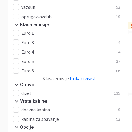
vazduh
52
opruga/vazduh
19
Klasa emisije
Euro 1
1
Euro 3
4
Euro 4
4
Euro 5
27
Euro 6
106
Klasa emisije:
Prikaži više
Gorivo
dizel
135
Vrsta kabine
dnevna kabina
9
kabina za spavanje
92
Opcije