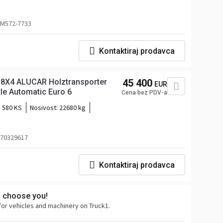
j M572-7733
Kontaktiraj prodavca
8X4 ALUCAR Holztransporter
45 400
EUR
xle Automatic Euro 6
Cena bez PDV-a
580 KS
Nosivost:
22680 kg
 70329617
Kontaktiraj prodavca
s choose you!
for vehicles and machinery on Truck1.