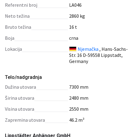
Referentni broj
LA046
Neto težina
2860 kg
Bruto težina
16 t
Boja
crna
Lokacija
Njemačka
, Hans-Sachs-
Str. 16 D-59558 Lippstadt,
Germany
Telo/nadgradnja
dužina utovara
7300 mm
širina utovara
2480 mm
visina utovara
2550 mm
zapremina utovara
46.2 m³
Lippstädter Anhänger GmbH