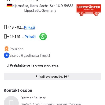
Njemačka
, Hans-Sachs-Str. 16 D-59558
Lippstadt, Germany
+49 - 02...
Prikaži
+49 151 ...
Prikaži
Pouzdan
Više od 6 godina sa Truck1
6
Pretplatite se na ovog prodavca
Prikaži sve ponude: 86
Kontakt osobe
Dietmar Beumer
Deutsch, English, Español, Français, Русский