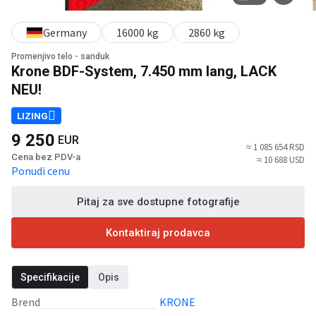
Germany
16000 kg
2860 kg
Promenjivo telo - sanduk
Krone BDF-System, 7.450 mm lang, LACK
NEU!
LIZING
9 250
EUR
≈ 1 085 654 RSD
Cena bez PDV-a
≈ 10 688 USD
Ponudi cenu
Pitaj za sve dostupne fotografije
Kontaktiraj prodavca
Specifikacije
Opis
Brend
KRONE