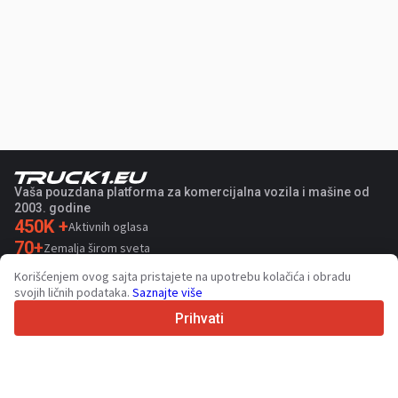
Vaša pouzdana platforma za komercijalna vozila i mašine od
2003. godine
450K +
Aktivnih oglasa
70+
Zemalja širom sveta
36
Podržanih jezika
Korišćenjem ovog sajta pristajete na upotrebu kolačića i obradu
svojih ličnih podataka.
Saznajte više
4.7/5
Trustpilot
Prihvati
Za prodavce
Kontaktiraj
Usluge promocije