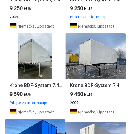
9 250
9 250
EUR
EUR
2009
Pitajte za informacije
Njemačka, Lippstadt
Njemačka, Lippstadt
Krone BDF-System 7.450 mm lang, Lack NEU in Premium Plus
Krone BDF-System 7.450 mm, LACK NEU, Eckhöhe: 2.900 mm,
9 590
9 450
EUR
EUR
Pitajte za informacije
2009
Njemačka, Lippstadt
Njemačka, Lippstadt