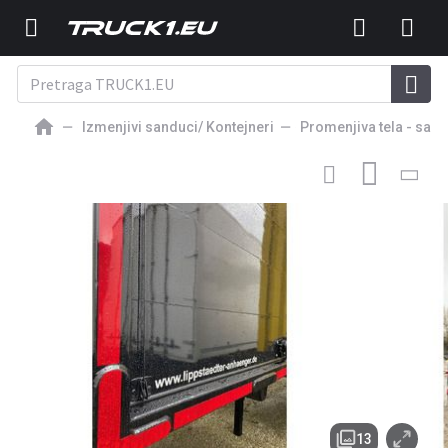
Izmenjivi sanduci/ Kontejneri
Promenjiva tela - sand
9 250
EUR
PROMENJIVO TELO - SANDUK
Krone BDF-System, 7.450 mm
lang, LACK NEU!
13