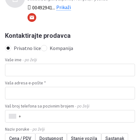
Prikaži
00492941...
Kontaktirajte prodavca
Privatno lice
Kompanija
Vaše ime
- po želji
Vaša adresa e-pošte *
Vaš broj telefona sa pozivnim brojem
- po želji
+
Naziv poruke
- po želji
Cena / PDV
Dostupnost
Stanje vozila
Sastanak