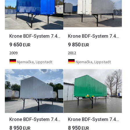
Krone BDF-System 7.450 mm lang, LACK NEU, Premium plus!
Krone BDF-System 7.450 mm, LACK NEU! Portaltüren NEU
9 650
9 850
EUR
EUR
2009
2012
Njemačka, Lippstadt
Njemačka, Lippstadt
Krone BDF-System 7.45, LACK NEU, FABRIKNEUE Portaltüren
Krone BDF-System 7.45, LACK NEU in RAL 6024, FABRIKNEUE Portaltüren
8 950
8 950
EUR
EUR