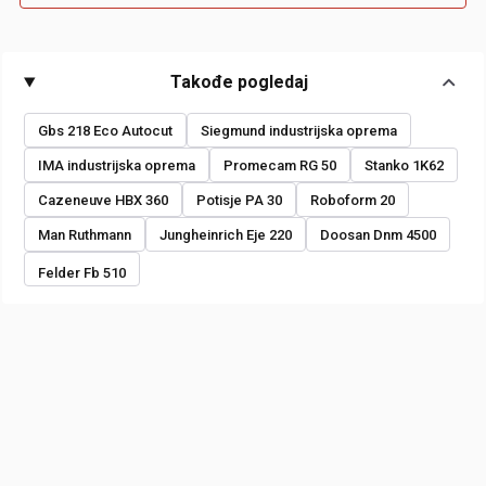
Takođe pogledaj
Gbs 218 Eco Autocut
Siegmund industrijska oprema
IMA industrijska oprema
Promecam RG 50
Stanko 1K62
Cazeneuve HBX 360
Potisje PA 30
Roboform 20
Man Ruthmann
Jungheinrich Eje 220
Doosan Dnm 4500
Felder Fb 510