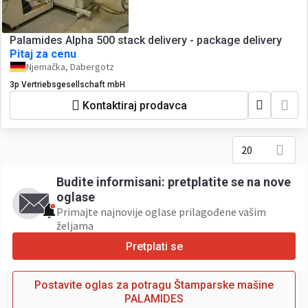
Palamides Alpha 500 stack delivery - package delivery
Pitaj za cenu
Njemačka, Dabergotz
3p Vertriebsgesellschaft mbH
Kontaktiraj prodavca
20
Budite informisani: pretplatite se na nove
oglase
Primajte najnovije oglase prilagođene vašim
željama ​
Pretplati se
Postavite oglas za potragu Štamparske mašine
PALAMIDES