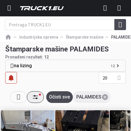
Industrijska oprema
Štamparske mašine
PALAMIDE
Štamparske mašine PALAMIDES
Pronađeni rezultati:
12
na lizing
12
20
Očisti sve
PALAMIDES