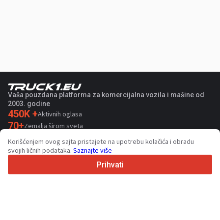
Vaša pouzdana platforma za komercijalna vozila i mašine od
2003. godine
450K +
Aktivnih oglasa
70+
Zemalja širom sveta
36
Podržanih jezika
Korišćenjem ovog sajta pristajete na upotrebu kolačića i obradu
svojih ličnih podataka.
Saznajte više
4.7/5
Trustpilot
Prihvati
Za prodavce
Usluge promocije
Cene usluga koje se plaćaju