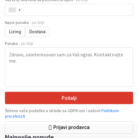
+
Naziv poruke
- po želji
Lizing
Dostava
Poruka
- po želji
Pošalji
Štitimo vaše podatke u skladu sa GDPR-om i našom
Politikom
privatnosti
Prijavi prodavca
Najnovije ponude