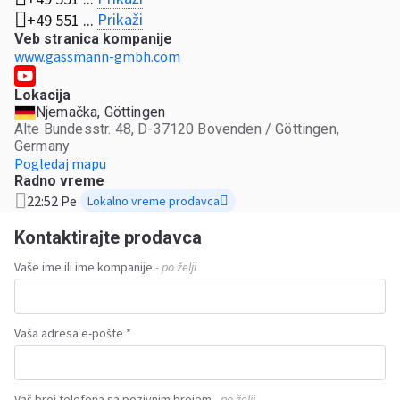
Prikaži
+49 551 ...
Veb stranica kompanije
www.gassmann-gmbh.com
Lokacija
Njemačka, Göttingen
Alte Bundesstr. 48, D-37120 Bovenden / Göttingen,
Germany
Pogledaj mapu
Radno vreme
22:52 Pe
Lokalno vreme prodavca
Kontaktirajte prodavca
Vaše ime ili ime kompanije
- po želji
Vaša adresa e-pošte *
Vaš broj telefona sa pozivnim brojem
- po želji