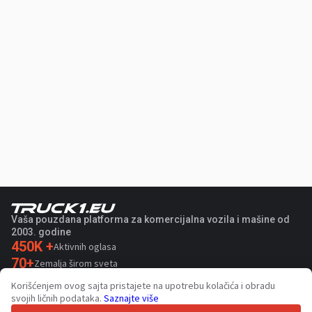
Vaša pouzdana platforma za komercijalna vozila i mašine od
2003. godine
450K +
Aktivnih oglasa
70+
Zemalja širom sveta
36
Podržanih jezika
Korišćenjem ovog sajta pristajete na upotrebu kolačića i obradu
svojih ličnih podataka.
Saznajte više
4.7/5