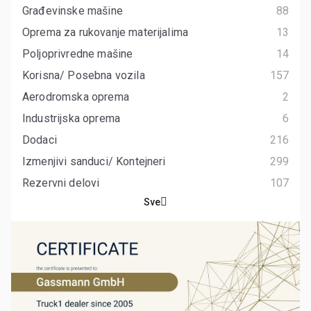
Građevinske mašine
88
Oprema za rukovanje materijalima
13
Poljoprivredne mašine
14
Korisna/ Posebna vozila
157
Aerodromska oprema
2
Industrijska oprema
6
Dodaci
216
Izmenjivi sanduci/ Kontejneri
299
Rezervni delovi
107
Sve