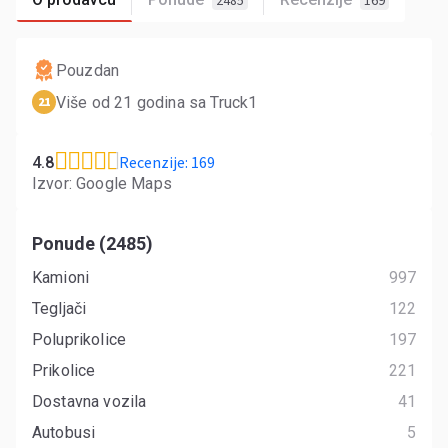
2485
169
Pouzdan
Više od 21 godina sa Truck1
21
Recenzije: 169
4.8
Izvor: Google Maps
Ponude (2485)
Kamioni
997
Tegljači
122
Poluprikolice
197
Prikolice
221
Dostavna vozila
41
Autobusi
5