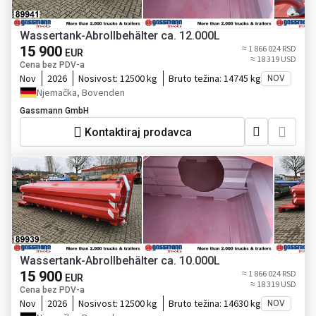
Wassertank-Abrollbehälter ca. 12.000L
15 900
≈ 1 866 024 RSD
EUR
≈ 18 319 USD
Cena bez PDV-a
Nov
2026
Nosivost:
12500 kg
Bruto težina:
14745 kg
NOV
Njemačka, Bovenden
Gassmann GmbH
Kontaktiraj prodavca
Wassertank-Abrollbehälter ca. 10.000L
15 900
≈ 1 866 024 RSD
EUR
≈ 18 319 USD
Cena bez PDV-a
Nov
2026
Nosivost:
12500 kg
Bruto težina:
14630 kg
NOV