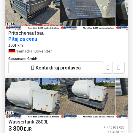
Pritschenaufbau
Pitaj za cenu
1001 km
Njemačka, Bovenden
Gassmann GmbH
Kontaktiraj prodavca
Wassertank 2800L
3 800
≈ 445 968 RSD
EUR
≈ 4 378 USD