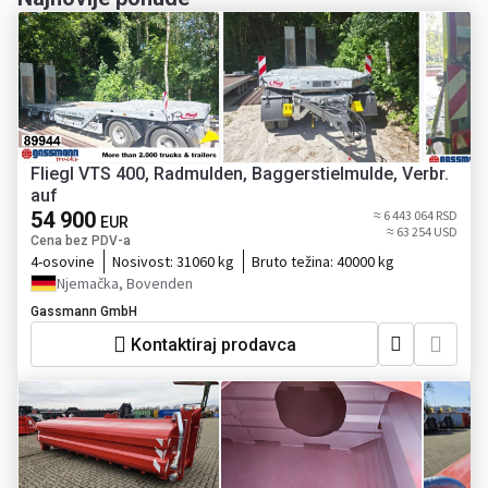
Fliegl VTS 400, Radmulden, Baggerstielmulde, Verbr.
auf
54 900
≈ 6 443 064 RSD
EUR
≈ 63 254 USD
Cena bez PDV-a
4-osovine
Nosivost:
31060 kg
Bruto težina:
40000 kg
Njemačka, Bovenden
Gassmann GmbH
Kontaktiraj prodavca