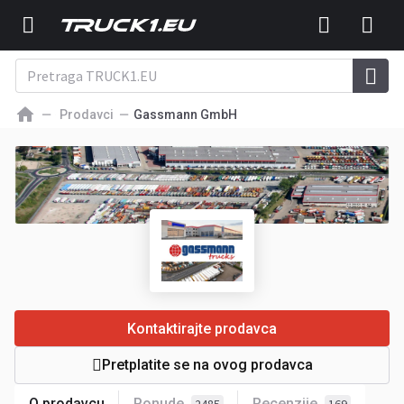
Prodavci
Gassmann GmbH
Kontaktirajte prodavca
Pretplatite se na ovog prodavca
O prodavcu
Ponude
Recenzije