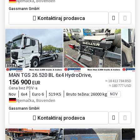
Njemačka, Bovenden
Gassmann GmbH
Kontaktiraj prodavca
MAN TGS 26.520 BL 6x4 HydroDrive,
156 900
≈ 18 413 784 RSD
EUR
≈ 180 777 USD
Cena bez PDV-a
Nov
6x4
Euro 6
519 KS
Bruto težina:
26000 kg
NOV
Njemačka, Bovenden
Gassmann GmbH
Kontaktiraj prodavca