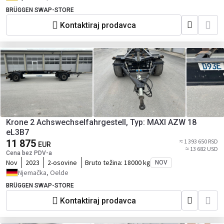
BRÜGGEN SWAP-STORE
Kontaktiraj prodavca
Krone 2 Achswechselfahrgestell, Typ: MAXI AZW 18
eL3B7
11 875
≈ 1 393 650 RSD
EUR
≈ 13 682 USD
Cena bez PDV-a
Nov
2023
2-osovine
Bruto težina:
18000 kg
NOV
Njemačka, Oelde
BRÜGGEN SWAP-STORE
Kontaktiraj prodavca