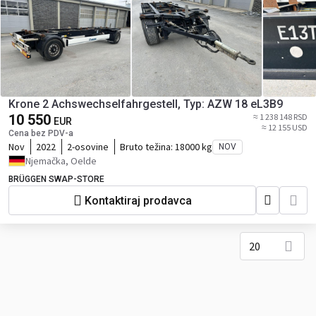
Krone 2 Achswechselfahrgestell, Typ: AZW 18 eL3B9
10 550
≈ 1 238 148 RSD
EUR
≈ 12 155 USD
Cena bez PDV-a
Nov
2022
2-osovine
Bruto težina:
18000 kg
NOV
Njemačka, Oelde
BRÜGGEN SWAP-STORE
Kontaktiraj prodavca
20