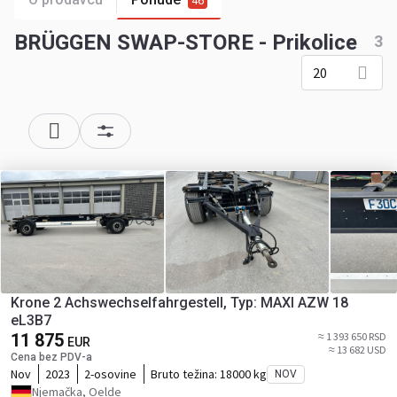
46
BRÜGGEN SWAP-STORE - Prikolice
3
20
Krone 2 Achswechselfahrgestell, Typ: MAXI AZW 18
eL3B7
11 875
≈ 1 393 650 RSD
EUR
≈ 13 682 USD
Cena bez PDV-a
Nov
2023
2-osovine
Bruto težina:
18000 kg
NOV
Njemačka, Oelde