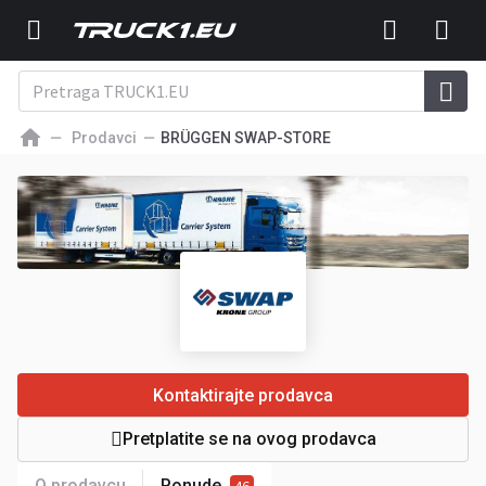
Prodavci
BRÜGGEN SWAP-STORE
Kontaktirajte prodavca
Pretplatite se na ovog prodavca
O prodavcu
Ponude