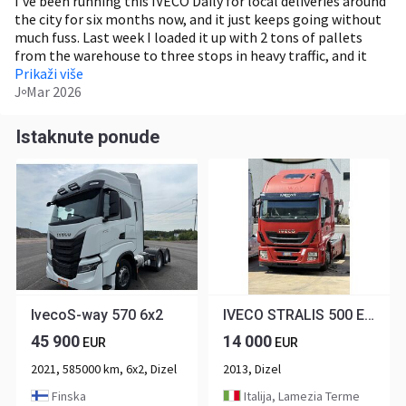
I've been running this IVECO Daily for local deliveries around
the city for six months now, and it just keeps going without
much fuss. Last week I loaded it up with 2 tons of pallets
from the warehouse to three stops in heavy traffic, and it
pulled through without breaking a sweat or needing a pit
Prikaži više
stop. It's not the cushiest ride on long hauls, but for the job
J
Mar 2026
it does what I need.
Istaknute ponude
IvecoS-way 570 6x2
IVECO STRALIS 500 EEV
45 900
14 000
EUR
EUR
2021, 585000 km, 6x2, Dizel
2013, Dizel
Finska
Italija, Lamezia Terme