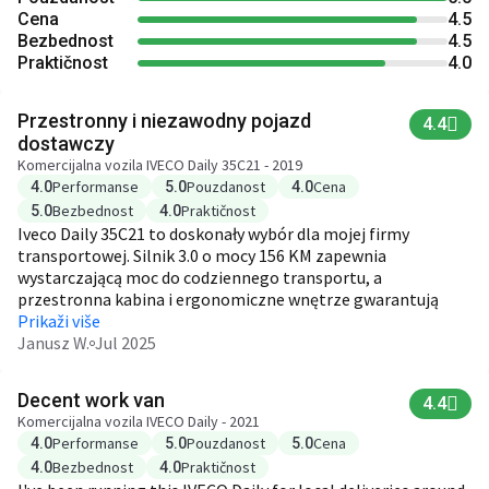
Cena
4.5
Bezbednost
4.5
Praktičnost
4.0
Przestronny i niezawodny pojazd
4.4
dostawczy
Komercijalna vozila IVECO Daily 35C21 - 2019
Performanse
Pouzdanost
Cena
4.0
5.0
4.0
Bezbednost
Praktičnost
5.0
4.0
Iveco Daily 35C21 to doskonały wybór dla mojej firmy
transportowej. Silnik 3.0 o mocy 156 KM zapewnia
wystarczającą moc do codziennego transportu, a
przestronna kabina i ergonomiczne wnętrze gwarantują
komfort podczas długich godzin pracy. Zawieszenie jest
Prikaži više
solidne, a auto sprawdza się na różnych nawierzchniach.
Janusz W.
Jul 2025
Decent work van
4.4
Komercijalna vozila IVECO Daily - 2021
Performanse
Pouzdanost
Cena
4.0
5.0
5.0
Bezbednost
Praktičnost
4.0
4.0