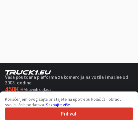
Vaša pouzdana platforma za komercijalna vozila i mašine od
2003. godine
450K +
Aktivnih oglasa
70+
Zemalja širom sveta
Korišćenjem ovog sajta pristajete na upotrebu kolačića i obradu
36
Podržanih jezika
svojih ličnih podataka.
Saznajte više
Prihvati
4.7/5
Trustpilot
Za prodavce